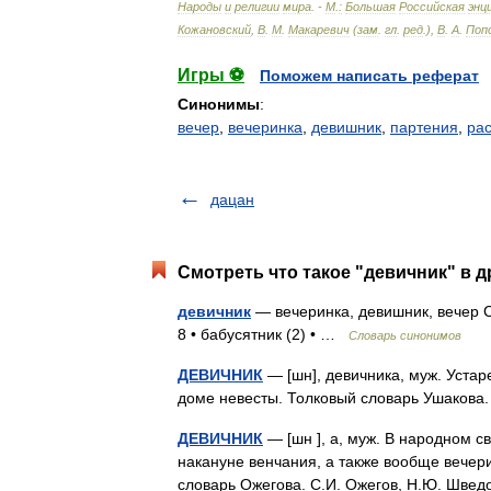
Народы
и
религии
мира
. -
М
.
:
Большая
Российская
энц
Кожановский
,
В
.
М
.
Макаревич
(
зам
.
гл
.
ред
.),
В
.
А
.
Поп
Игры ⚽
Поможем написать реферат
Синонимы
:
вечер
,
вечеринка
,
девишник
,
партения
,
ра
дацан
Смотреть что такое "девичник" в д
девичник
— вечеринка, девишник, вечер С
8 • бабусятник (2) • …
Словарь синонимов
ДЕВИЧНИК
— [шн], девичника, муж. Уста
доме невесты. Толковый словарь Ушакова
ДЕВИЧНИК
— [шн ], а, муж. В народном с
накануне венчания, а также вообще вечер
словарь Ожегова. С.И. Ожегов, Н.Ю. Шве