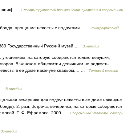
вишник] …
Словарь трудностей произношения и ударения в современном
 обряда, прощание невесты с подругами …
Этнографический
1889 Государственный Русский музей …
Википедия
 угощением, на которую собираются только девушки,
воров. В женском общежитии девичники не редкость.
 невесты в ее доме накануне свадьбы,… …
Толковый словарь
р …
Википедия
ощальная вечеринка для подруг невесты в ее доме накануне
ряде). 2. разг. Встреча, вечеринка, на которые собираются
емовой. Т. Ф. Ефремова. 2000 …
Современный толковый словарь
…
Википедия