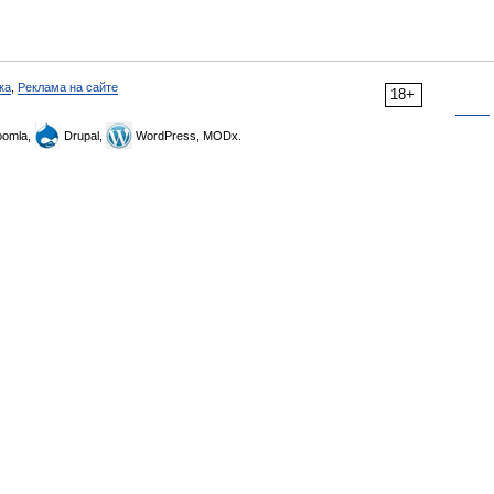
ка
,
Реклама на сайте
18+
omla,
Drupal,
WordPress, MODx.