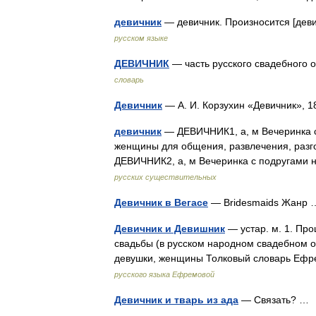
девичник
— девичник. Произносится [де
русском языке
ДЕВИЧНИК
— часть русского свадебного
словарь
Девичник
— А. И. Корзухин «Девичник», 
девичник
— ДЕВИЧНИК1, а, м Вечеринка с
женщины для общения, развлечения, разго
ДЕВИЧНИК2, а, м Вечеринка с подругами
русских существительных
Девичник в Вегасе
— Bridesmaids Жан
Девичник и Девишник
— устар. м. 1. Пр
свадьбы (в русском народном свадебном об
девушки, женщины Толковый словарь Ефр
русского языка Ефремовой
Девичник и тварь из ада
— Связать? 