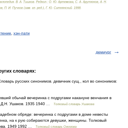
иклопедия
.
В
.
А
.
Тишков
.
Редкол
.
:
О
.
Ю
.
Артемова
,
С
.
А
.
Арутюнов
,
А
.
Н
.
ов
,
П
.
И
.
Пучков
(
зам
.
гл
.
ред
.),
Г
.
Ю
.
Ситнянский
.
1998
.
стение
,
хэн-пати
демиург
ругих словарях:
ловарь русских синонимов. девичник сущ., кол во синонимов:
ревший обычай вечеринка с подругами накануне венчания в
. Д.Н. Ушаков. 1935 1940 …
Толковый словарь Ушакова
вадебном обряде: вечеринка с подругами в доме невесты
инка, на к рую собираются девушки, женщины. Толковый
дова. 1949 1992 …
Толковый словарь Ожегова