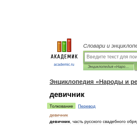
Словари и энциклоп
academic.ru
Энциклопедия «Народы и религии мира»
Энциклопедия «Народы и р
девичник
Толкование
Перевод
девичник
девичник
,
часть
русского
свадебного
обря