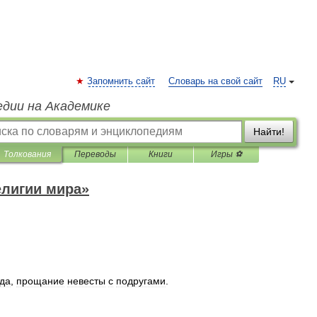
Запомнить сайт
Словарь на свой сайт
RU
едии на Академике
Найти!
Толкования
Переводы
Книги
Игры ⚽
елигии мира»
да
,
прощание
невесты
с
подругами
.